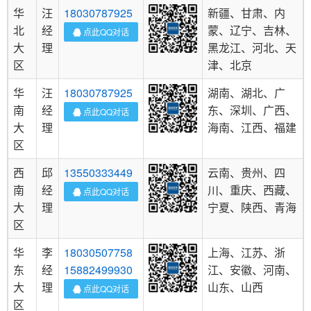
华
汪
18030787925
新疆、甘肃、内
北
经
蒙、辽宁、吉林、
点此QQ对话
大
理
黑龙江、河北、天
区
津、北京
华
汪
18030787925
湖南、湖北、广
南
经
东、深圳、广西、
点此QQ对话
大
理
海南、江西、福建
区
西
邱
13550333449
云南、贵州、四
南
经
川、重庆、西藏、
点此QQ对话
大
理
宁夏、陕西、青海
区
华
李
18030507758
上海、江苏、浙
东
经
15882499930
江、安徽、河南、
大
理
山东、山西
点此QQ对话
区