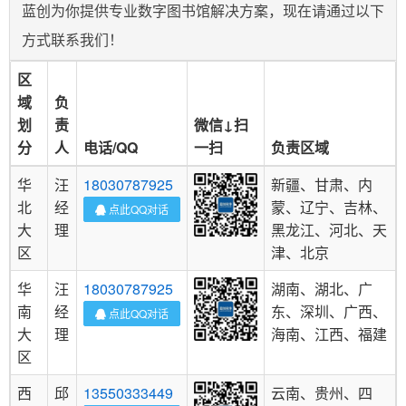
蓝创为你提供专业数字图书馆解决方案，现在请通过以下
方式联系我们！
区
域
负
划
责
微信↓扫
分
人
电话/QQ
一扫
负责区域
华
汪
18030787925
新疆、甘肃、内
北
经
蒙、辽宁、吉林、
点此QQ对话
大
理
黑龙江、河北、天
区
津、北京
华
汪
18030787925
湖南、湖北、广
南
经
东、深圳、广西、
点此QQ对话
大
理
海南、江西、福建
区
西
邱
13550333449
云南、贵州、四